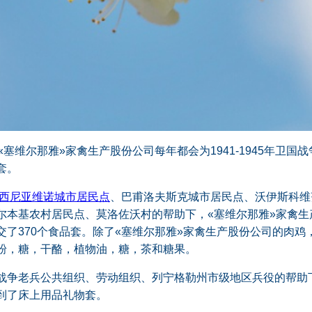
«塞维尔那雅»家禽生产股份公司每年都会为1941-1945年卫国
套。
西尼亚维诺城市居民点
、巴甫洛夫斯克城市居民点、沃伊斯科维
尔本基农村居民点、莫洛佐沃村的帮助下，«塞维尔那雅»家禽生
交了370个食品套。除了«塞维尔那雅»家禽生产股份公司的肉鸡
粉，糖，干酪，植物油，糖，茶和糖果。
战争老兵公共组织、劳动组织、列宁格勒州市级地区兵役的帮助
到了床上用品礼物套。