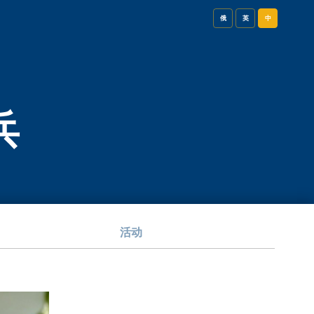
俄
英
中
兵
活动